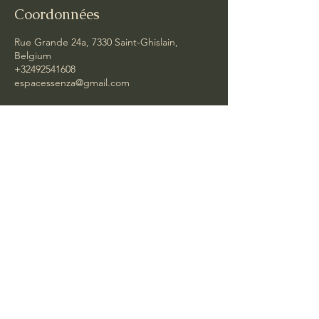
Coordonnées
Rue Grande 24a, 7330 Saint-Ghislain,
Belgium
+32492541608
espacessenza@gmail.com
Nature et moi srl , TVA : BE0781.658.167
6 rue gros pierre , 7332 Neufmaison
espacessenza@gmail.com
+32 (0) 492 54 16 08