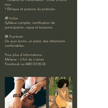
tour
* Éthique et posture du praticien
🎁 Inclus
Syllabus complet, certification de
participation, repas et boissons.
🎒 À prévoir
De quoi écrire, un plaid, des vêtements
confortables.
Pour plus d’informations :
Mélanie – L’Art de s’aimer
Facebook ou 0487/33 05 65