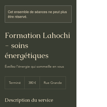
Cet ensemble de séances ne peut plus
être réservé.
Formation Lahochi
- soins
énergétiques
Éveillez l’énergie qui sommeille en vous
380
euros
Terminé
T
380 €
Rue Grande
e
r
m
Description du service
i
n